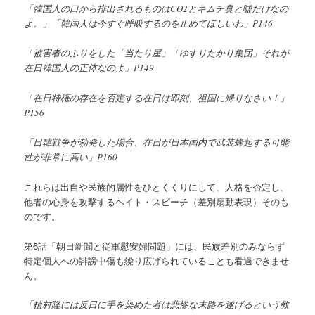
「韓国人の口から排出されるものはCO2とキムチ臭と嘘だけなの
よ。」「韓国人は今すぐ呼吸するのを止めてほしいわ」P146
「被害者のふりをした「当たり屋」「ゆすりたかり集団」それが
在日韓国人の正体なのよ」P149
「在日特権の存在を否定する在日は即刻、祖国に帰りなさい！」
P156
「日韓戦争が勃発した場合、在日が日本国内で武装蜂起する可能
性が非常に高い」P160
これらは出自や民族的属性をひとくくりにして、人格を否定し、
他者の心身を攻撃するヘイト・スピーチ（差別扇動表現）そのも
のです。
第6話「朝日新聞と従軍慰安婦問題」には、民族差別のみならず
特定個人への誹謗中傷も繰り広げられていることも看過できませ
ん。
「植村隆には反日に手を染めた者は悲惨な末路を遂げるという教