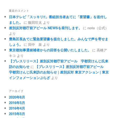
最近のコメント
日本テレビ「スッキリ!!」番組担当者あてに「要望書」を送付し
ました。
に
飯田壮太
より
差別反対都庁前アピール NEWSを発刊します。
に
norio（公式）
より
豊島区長あてに緊急要望書を提出しました。みんなで声を寄せま
しょう。
に
田中 泉
より
東京都知事選候補者からの回答を公開いたしました。
に
高橋ア
キコ
より
【プレスリリース】差別反対都庁前アピール 宇都宮けんじ氏来
訪のお知らせ
に
【プレスリリース】差別反対都庁前アピール
宇都宮けんじ氏来訪のお知らせ | 差別反対 東京アクション | 東京
インフォメーションぷらざ
より
アーカイブ
2020年8月
2016年5月
2016年4月
2015年5月