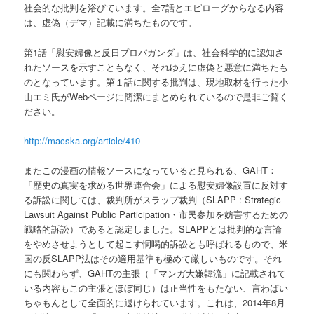
社会的な批判を浴びています。全7話とエピローグからなる内容
は、虚偽（デマ）記載に満ちたものです。
第1話「慰安婦像と反日プロパガンダ」は、社会科学的に認知さ
れたソースを示すこともなく、それゆえに虚偽と悪意に満ちたも
のとなっています。第１話に関する批判は、現地取材を行った小
山エミ氏がWebページに簡潔にまとめられているので是非ご覧く
ださい。
http://macska.org/article/410
またこの漫画の情報ソースになっていると見られる、GAHT：
「歴史の真実を求める世界連合会」による慰安婦像設置に反対す
る訴訟に関しては、裁判所がスラップ裁判（SLAPP : Strategic
Lawsuit Against Public Participation・市民参加を妨害するための
戦略的訴訟）であると認定しました。SLAPPとは批判的な言論
をやめさせようとして起こす恫喝的訴訟とも呼ばれるもので、米
国の反SLAPP法はその適用基準も極めて厳しいものです。それ
にも関わらず、GAHTの主張（「マンガ大嫌韓流」に記載されて
いる内容もこの主張とほぼ同じ）は正当性をもたない、言わばい
ちゃもんとして全面的に退けられています。これは、2014年8月