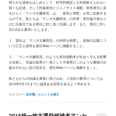
明らかな虚偽をはじめとして、科学的検証にも到底耐えられない
様々な記述、そして民族差別とジェノサイド扇動、戦争誘引に道
をひらく「マンガ大嫌韓流」は、「差別と憎悪」を世に拡散する
ものです。私たちは「マンガ大嫌韓流」の作者・原作協力者なら
びに出版元である貴社に対し強く抗議します、また、貴社に対し
次の2点を要求いたします。
１．貴社は「マンガ大嫌韓流」の内容を精査し、虚偽の記載につ
いて訂正と謝罪を貴社Webページに掲載すること。
２．「マンガ大嫌韓流」のような差別扇動本が社会へ与える影響
を自覚し、言論出版界の一員として今後再びこのような書籍の出
版を行わない旨の宣言を、貴社Webページに掲載すること。
私どもからの抗議を真摯に受け止め、２項目の要求については
2015年5月1日までに誠意ある回答を送るよう求めます。
カテゴリー:
未分類
|
コメントを残す
2015統一地方選挙候補者アンケ