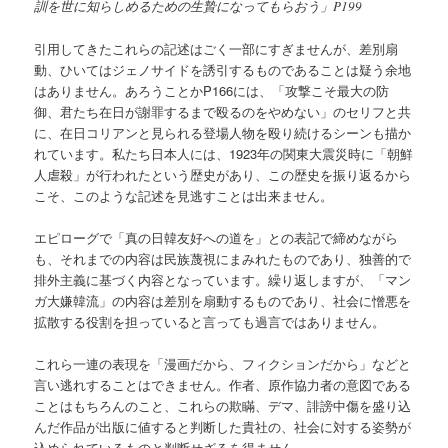
訓を世に知らしめるための生贄になってもらおう」P199
引用してきたこれらの記述はごく一部にすぎませんが、差別扇
動、ひいてはジェノサイドを誘引するものであることは疑う余地
はありません。あろうことかP166には、「攻撃こそ最大の防
御、君たち在日が謝罪するまで殴るのをやめない」のセリフと共
に、在日コリアンと見られる登場人物を殴り続けるシーンも描か
れています。私たち日本人には、1923年の関東大震災時に「朝鮮
人虐殺」が行われたという歴史があり、この歴史を振り返るから
こそ、このような記述を見逃すことは出来ません。
エピローグで「真の日韓友好への道を」との表記で締めながら
も、それまでの内容は民族蔑視にまみれたものであり、独善的で
排外主義に基づく内容となっています。繰り返しますが、「マン
ガ大嫌韓流」の内容は差別を扇動するものであり、社会に憎悪を
拡散する役割を担っていると言っても過言ではありません。
これら一連の表現を「漫画だから、フィクションだから」などと
言い逃れすることはできません。作者、原作協力者の意図である
ことはもちろんのこと、これらの欺瞞、デマ、誹謗中傷を盛り込
んだ作品が出版に値すると判断した貴社の、社会に対する姿勢が
込められているものと判断せざるを得ません。