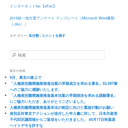
インターネットfax【eFax】
2015統一地方選アンケート テンプレート（Microsoft Word書類
（.doc））
カテゴリー:
未分類
|
コメントを残す
検
索
最近の投稿
9月、東京の路上で
「人種差別撤廃施策推進法案の早期成立を求める署名」53,597筆
へのご協力に感謝いたします。
「人種差別撤廃施策推進基本法案の早期採決を求める請願署名」
にご協力いただき、ありがとうございました。
人種差別撤廃施策推進基本法の制定に向けた緊急行動のお願い
差別反対東京アクションが送付した申入書に対して、日本共産党
千代田区議団様からご返信をいただきました。 #5月17日秋葉原
ヘイトデモを許すな