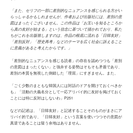
「また、セリフの一部に差別的なニュアンスを感じられる方がい
らっしゃるかもしれませんが、作者および出版社には、差別の意
図はまったくございません。この作品は「お互いを知るところか
ら真の友好が始まる」という信念に基づいて描かれており、私た
ちがこれを出版致しますのは、作品の根底に流れる「日韓友好」
「差別反対」「歴史再考」などのテーマを広く社会に訴えること
に意義があると考えたからです。」
「差別的なニュアンスを感じる読者」の存在を認めつつも「差別
の意図はまったくない」と強弁する姿勢はそもそも矛盾であり、
差別の本質を無視した倒錯した「理屈」にすぎません。また、
「ごく少数のまともな韓国人には対話のドアを開けておくべきか
も」「活動の大義名分として一応アリバイ的に友好を掲げておく
ことには特に反対はしないわ」P251
などの記述は、「日韓友好」と記述することそのものがまさにア
リバイ的であり、「日韓友好」という言葉を使いつつその意図が
真逆であることは疑う余地はありません。