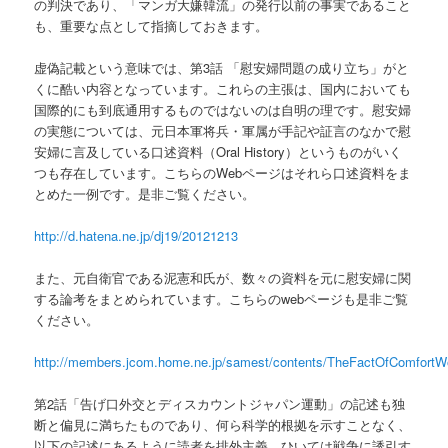
の判決であり、「マンガ大嫌韓流」の発行以前の事実であること
も、重要な点として指摘しておきます。
虚偽記載という意味では、第3話 「慰安婦問題の成り立ち」がと
くに酷い内容となっています。これらの主張は、国内においても
国際的にも到底通用するものではないのは自明の理です。慰安婦
の実態については、元日本軍将兵・軍属が手記や証言のなかで慰
安婦に言及している口述資料（Oral History）というものがいく
つも存在しています。こちらのWebページはそれら口述資料をま
とめた一例です。是非ご覧ください。
http://d.hatena.ne.jp/dj19/20121213
また、元自衛官である泥憲和氏が、数々の資料を元に慰安婦に関
する論考をまとめられています。こちらのwebページも是非ご覧
ください。
http://members.jcom.home.ne.jp/samest/contents/TheFactOfComfor
第2話「告げ口外交とディスカウントジャパン運動」の記述も独
断と偏見に満ちたものであり、何ら科学的根拠を示すことなく、
以下の記述にあるように読者を排外主義、ひいては戦争に誘引す