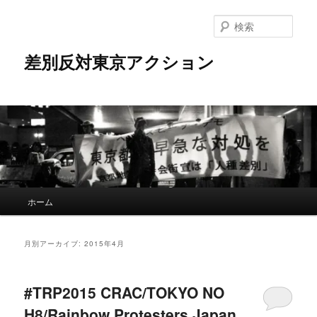
メ
サ
イ
ブ
検
ン
コ
索
コ
ン
差別反対東京アクション
ン
テ
テ
ン
ン
ツ
ツ
へ
へ
移
移
動
動
メ
ホーム
イ
ン
メ
月別アーカイブ:
2015年4月
ニ
ュ
ー
#TRP2015 CRAC/TOKYO NO
H8/Rainbow Protesters Japan