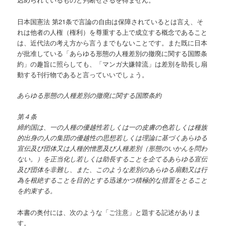
日本国憲法 第21条で言論の自由は保障されているとは言え、そ
れは他者の人権（権利）を尊重する上で成立する概念であること
は、近代法の考え方から言うまでもないことです。また既に日本
が批准している「あらゆる形態の人種差別の撤廃に関する国際条
約」の趣旨に照らしても、「マンガ大嫌韓流」は差別を助長し扇
動する刊行物であると言っていいでしょう。
あらゆる形態の人種差別の撤廃に関する国際条約
第４条
締約国は、一の人種の優越性若しくは一の皮膚の色若しくは種族
的出身の人の集団の優越性の思想若しくは理論に基づくあらゆる
宣伝及び団体又は人種的憎悪及び人種差別（形態のいかんを問わ
ない。）を正当化し若しくは助長することを企てるあらゆる宣伝
及び団体を非難し、また、このような差別のあらゆる扇動又は行
為を根絶することを目的とする迅速かつ積極的な措置をとること
を約束する。
本書の奥付には、次のような「ご注意」と題する記述がありま
す。