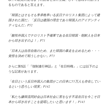
るものであると言えます。
「韓国とはそもそも李承晩率いる反日テロリスト集団によって建
国された国だ」「反日は建国の理念であり韓国人のアイデンティ
ティなんだ」P52
「敵性外国人でテロリスト予備軍である在日韓国・朝鮮人を日本
から叩き出すのよ！」P71
「日本人は自存自衛のため、また韓国の暴走を止めるため・・・
覚悟を決めて戦うしかない」P73
さらに第5話「『強制連行神話』と『在日特権』」には以下のよ
うな記述があります。
「在日という反日外国人の集団がこの日本に55万人も存在してい
るという恐ろしい現実」P142
「私たち嫌韓流同好会は日本社会に害をなす不逞在日を今こそ日
本から叩き出すことを提唱したいと思います！」P143