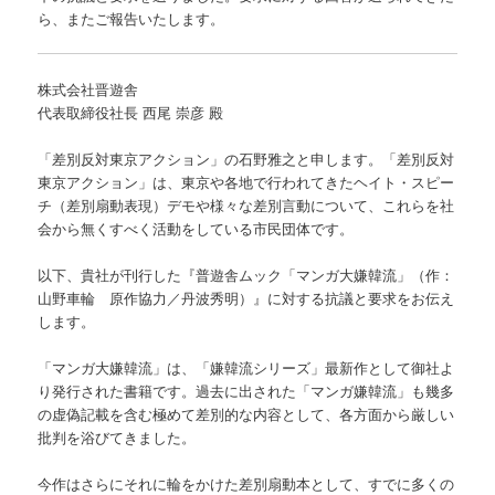
ら、またご報告いたします。
株式会社晋遊舎
代表取締役社長 西尾 崇彦 殿
「差別反対東京アクション」の石野雅之と申します。「差別反対
東京アクション」は、東京や各地で行われてきたヘイト・スピー
チ（差別扇動表現）デモや様々な差別言動について、これらを社
会から無くすべく活動をしている市民団体です。
以下、貴社が刊行した『普遊舎ムック「マンガ大嫌韓流」（作：
山野車輪 原作協力／丹波秀明）』に対する抗議と要求をお伝え
します。
「マンガ大嫌韓流」は、「嫌韓流シリーズ」最新作として御社よ
り発行された書籍です。過去に出された「マンガ嫌韓流」も幾多
の虚偽記載を含む極めて差別的な内容として、各方面から厳しい
批判を浴びてきました。
今作はさらにそれに輪をかけた差別扇動本として、すでに多くの