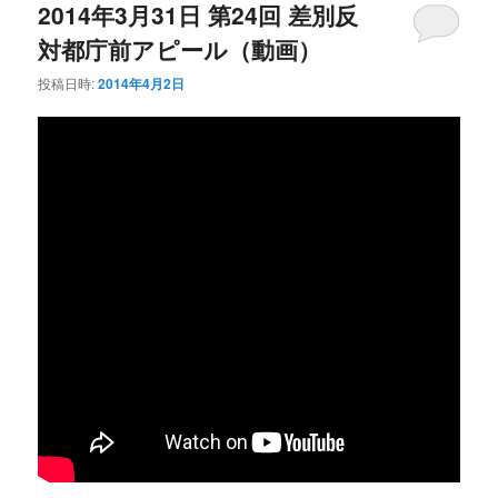
2014年3月31日 第24回 差別反
ビ
ゲ
対都庁前アピール（動画）
ー
シ
投稿日時:
2014年4月2日
ョ
ン