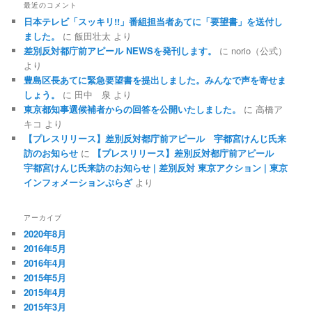
最近のコメント
日本テレビ「スッキリ!!」番組担当者あてに「要望書」を送付し
ました。
に
飯田壮太
より
差別反対都庁前アピール NEWSを発刊します。
に
norio（公式）
より
豊島区長あてに緊急要望書を提出しました。みんなで声を寄せま
しょう。
に
田中 泉
より
東京都知事選候補者からの回答を公開いたしました。
に
高橋ア
キコ
より
【プレスリリース】差別反対都庁前アピール 宇都宮けんじ氏来
訪のお知らせ
に
【プレスリリース】差別反対都庁前アピール
宇都宮けんじ氏来訪のお知らせ | 差別反対 東京アクション | 東京
インフォメーションぷらざ
より
アーカイブ
2020年8月
2016年5月
2016年4月
2015年5月
2015年4月
2015年3月