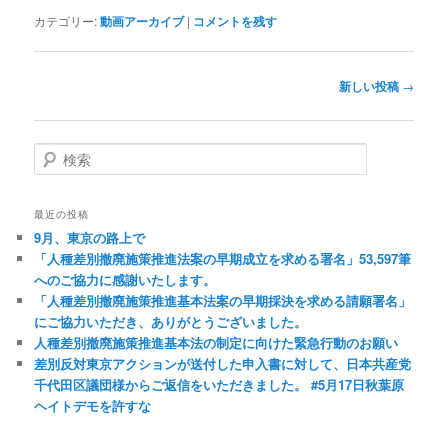
カテゴリー:
動画アーカイブ
|
コメントを残す
投
新しい投稿
→
稿
ナ
ビ
検
ゲ
索
ー
シ
最近の投稿
ョ
9月、東京の路上で
ン
「人種差別撤廃施策推進法案の早期成立を求める署名」53,597筆
へのご協力に感謝いたします。
「人種差別撤廃施策推進基本法案の早期採決を求める請願署名」
にご協力いただき、ありがとうございました。
人種差別撤廃施策推進基本法の制定に向けた緊急行動のお願い
差別反対東京アクションが送付した申入書に対して、日本共産党
千代田区議団様からご返信をいただきました。 #5月17日秋葉原
ヘイトデモを許すな