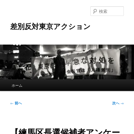
メ
イ
検
ン
索
コ
差別反対東京アクション
ン
テ
ン
ツ
へ
移
動
メ
ホーム
イ
ン
メ
投
←
前へ
次へ
→
ニ
稿
ュ
ナ
ー
ビ
ゲ
【練馬区長選候補者アンケー
ー