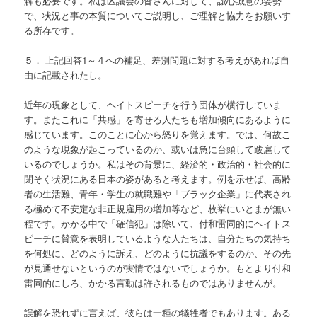
解も必要です。私は区議会の皆さんに対して、誠心誠意の姿勢
で、状況と事の本質についてご説明し、ご理解と協力をお願いす
る所存です。
５． 上記回答1～４への補足、差別問題に対する考えがあれば自
由に記載されたし。
近年の現象として、ヘイトスピーチを行う団体が横行していま
す。またこれに「共感」を寄せる人たちも増加傾向にあるように
感じています。このことに心から怒りを覚えます。では、何故こ
のような現象が起こっているのか、或いは急に台頭して跋扈して
いるのでしょうか。私はその背景に、経済的・政治的・社会的に
閉そく状況にある日本の姿があると考えます。例を示せば、高齢
者の生活難、青年・学生の就職難や「ブラック企業」に代表され
る極めて不安定な非正規雇用の増加等など、枚挙にいとまが無い
程です。かかる中で「確信犯」は除いて、付和雷同的にヘイトス
ピーチに賛意を表明しているような人たちは、自分たちの気持ち
を何処に、どのように訴え、どのように抗議をするのか、その先
が見通せないというのが実情ではないでしょうか。もとより付和
雷同的にしろ、かかる言動は許されるものではありませんが。
誤解を恐れずに言えば、彼らは一種の犠牲者でもあります。ある