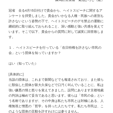
冠省 去る4月15日付けで貴会から、ヘイトスピーチに関するア
ンケートを拝受しました。貴会がいかなる人種・民族への差別も
許さないという姿勢の下で、ヘイトスピーチのデモ禁止の運動に
継続的に取り組んでおられること、深い感動と強い共感を覚えて
います。そこで以下、貴会からの質問に対して誠実に回答致しま
す。
１． ヘイトスピーチを行っている「在日特権を許さない市民の
会」という団体を知っていますか？
はい（知っていた）
[具体的に]
当該の団体は、これまで新聞などでも報道されており、また彼ら
に類似した団体が新大久保などで口汚く叫んでいることに、私は
強い嫌悪の情と怒りを覚えてきました。設問にあります京都地裁
の判決は極めて妥当であると思います。彼らは「市民の会」とい
う名称でありますが、その中身は私たち市民とは対極にある、人
権無視と憎悪の「哲学」を持った人たちです。私たち市民は、こ
のような団体の言動を許すわけには参りません。