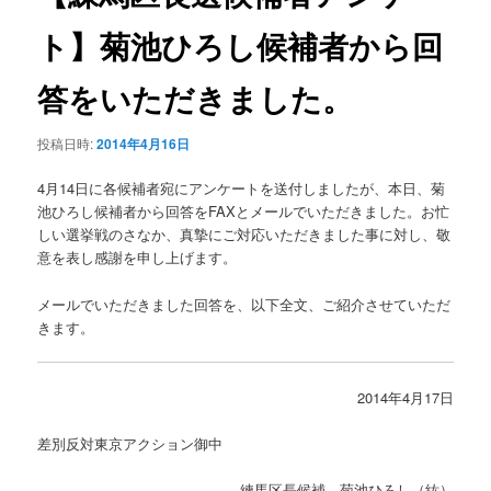
シ
ト】菊池ひろし候補者から回
ョ
ン
答をいただきました。
投稿日時:
2014年4月16日
4月14日に各候補者宛にアンケートを送付しましたが、本日、菊
池ひろし候補者から回答をFAXとメールでいただきました。お忙
しい選挙戦のさなか、真摯にご対応いただきました事に対し、敬
意を表し感謝を申し上げます。
メールでいただきました回答を、以下全文、ご紹介させていただ
きます。
2014年4月17日
差別反対東京アクション御中
練馬区長候補 菊池ひろし（紘）