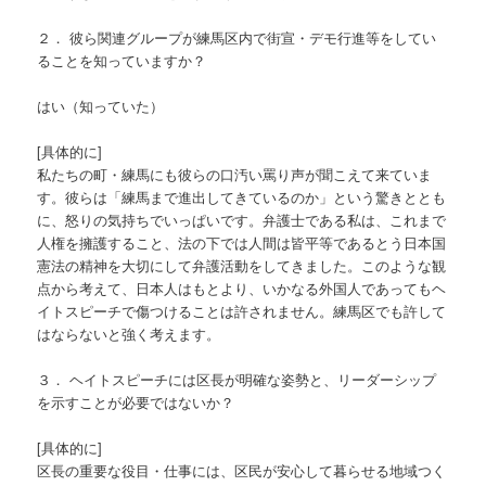
２． 彼ら関連グループが練馬区内で街宣・デモ行進等をしてい
ることを知っていますか？
はい（知っていた）
[具体的に]
私たちの町・練馬にも彼らの口汚い罵り声が聞こえて来ていま
す。彼らは「練馬まで進出してきているのか」という驚きととも
に、怒りの気持ちでいっぱいです。弁護士である私は、これまで
人権を擁護すること、法の下では人間は皆平等であるとう日本国
憲法の精神を大切にして弁護活動をしてきました。このような観
点から考えて、日本人はもとより、いかなる外国人であってもヘ
イトスピーチで傷つけることは許されません。練馬区でも許して
はならないと強く考えます。
３． ヘイトスピーチには区長が明確な姿勢と、リーダーシップ
を示すことが必要ではないか？
[具体的に]
区長の重要な役目・仕事には、区民が安心して暮らせる地域つく