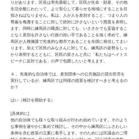
りがあります。区長は率先垂範して、区民が生命・財産、その他
生活全般にわたって、より安心して暮らせる地域にすることを目
指さねばなりません。私は、人が人を差別すること、つまり人の
尊厳を侮蔑することに対して絶対に許さないという態度を表明し
ます。同時に練馬区の職員に対しても、いささかでも妥協するこ
となく差別を許さない行政の担い手であることを強く求めて、練
馬区が人権擁護で先進的な都市であることを全国に発信してまい
ります。加えて区民のみなさんに対しても、練馬区の姿勢をしっ
かり表明するとともに、区民の皆さんと共に「私たちはヘイトス
ピーチに反対である」の声で包囲したいと考えます。
４． 先進的な自治体では、差別団体への公共施設の貸出拒否を
実行しているが、練馬区では同様の措置を検討すべきと考えるの
か？
はい（検討を開始する）
[具体的に]
他の自治体でも様々な取り組みが行われ始めています。そのよう
な事例を速やかに集めて検討し、その中から練馬区にふさわしい
条例を含む政策の立案に着手します。そのためには区議会のご理