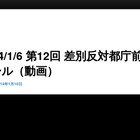
14/1/6 第12回 差別反対都庁
ール（動画）
014年1月10日