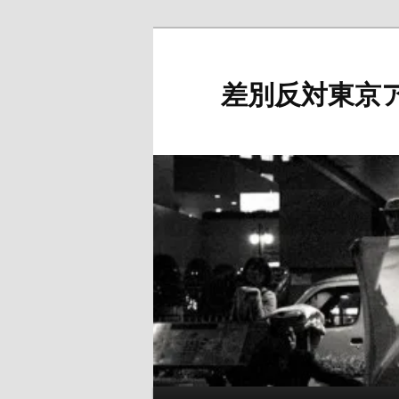
メ
イ
ン
差別反対東京
コ
ン
テ
ン
ツ
へ
移
動
メ