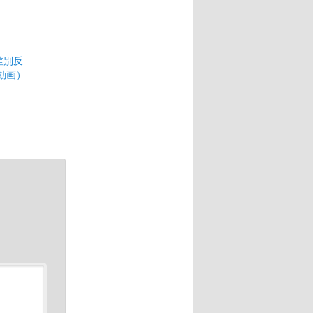
 差別反
動画）