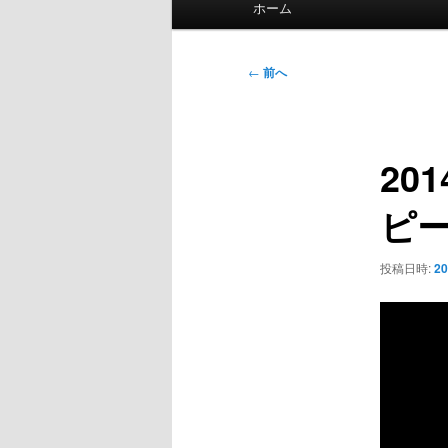
ホーム
イ
ン
メ
投
←
前へ
ニ
稿
ュ
ナ
ー
ビ
20
ゲ
ー
ピ
シ
ョ
ン
投稿日時:
2