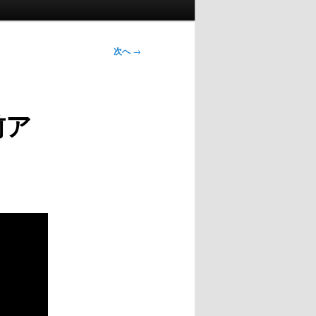
次へ
→
前ア