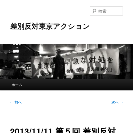
メ
イ
検
ン
索
コ
差別反対東京アクション
ン
テ
ン
ツ
へ
移
動
メ
ホーム
イ
ン
メ
投
←
前へ
次へ
→
ニ
稿
ュ
ナ
ー
ビ
ゲ
2013/11/11 第５回 差別反対
ー