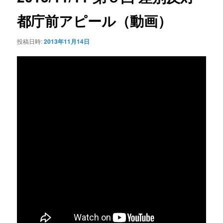
シ
都庁前アピール（動画）
ョ
ン
投稿日時:
2013年11月14日