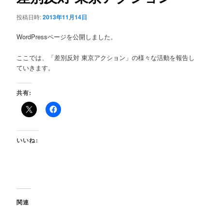
シ
投稿日時:
2013年11月14日
ョ
ン
WordPressページを公開しました。
ここでは、「差別反対 東京アクション」の様々な活動を報告し
ていきます。
共有:
いいね:
関連