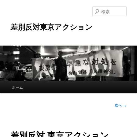
メ
イ
検
ン
索
コ
差別反対東京アクション
ン
テ
ン
ツ
へ
移
動
メ
ホーム
イ
ン
メ
投
次へ
→
ニ
稿
ュ
ナ
ー
ビ
ゲ
差別反対 東京アクション
ー